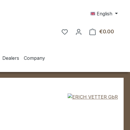
English
€0.00
Shoppin
Dealers
Company
e: