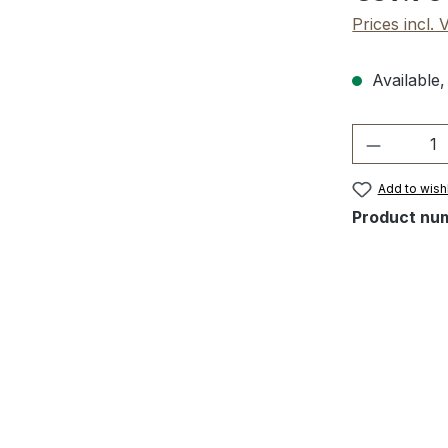
Prices incl.
Available,
Product 
Add to wishl
Product nu