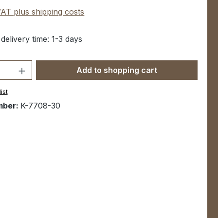
 VAT plus shipping costs
 delivery time: 1-3 days
Quantity: Enter the desired amount or u
Add to shopping cart
ist
mber:
K-7708-30