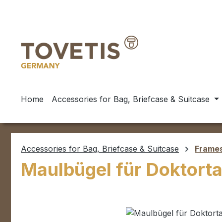
ip to main content
Skip to search
Skip to main navigation
Home
Accessories for Bag, Briefcase & Suitcase
Accessories for Bag, Briefcase & Suitcase
Frames
Maulbügel für Doktort
Skip image gallery