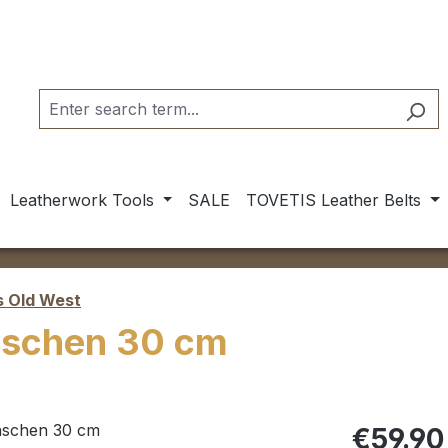
Leatherwork Tools
SALE
TOVETIS Leather Belts
 Old West
aschen 30 cm
Regular pric
€59.90