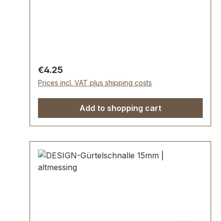
somit kein Abplatzen der Oberfläche.
Maße: Innendurchlass (Gürtelbreite): ca. 15
mm Außenbreite: ca. 19 mmLieferumfang:1
Stück Gürtelschnalle
Regular price:
€4.25
Prices incl. VAT plus shipping costs
Add to shopping cart