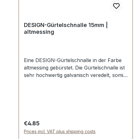
DESIGN-Gürtelschnalle 15mm |
altmessing
Eine DESIGN-Gürtelschnalle in der Farbe
altmessing gebürstet. Die Gürtelschnalle ist
sehr hochwertig galvanisch veredelt, somit
kein Abplatzen der Oberfläche. Maße:
Innendurchlass (Gürtelbreite): ca. 15 mm
Außenbreite: ca. 19 mmLieferumfang:1
Stück Gürtelschnalle
Regular price:
€4.85
Prices incl. VAT plus shipping costs