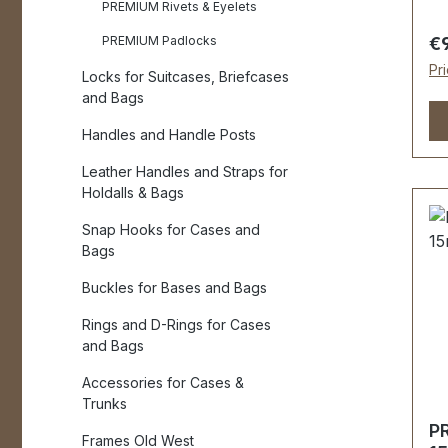
ER
PREMIUM Rivets & Eyelets
GE
Re
PREMIUM Padlocks
€
Me
Pr
Locks for Suitcases, Briefcases
Ha
and Bags
Ha
Ob
Handles and Handle Posts
Ka
Leather Handles and Straps for
ge
Holdalls & Bags
Re
et
Snap Hooks for Cases and
Hö
Bags
Se
Buckles for Bases and Bags
ku
en
Rings and D-Rings for Cases
U
and Bags
R
Accessories for Cases &
MÖ
Trunks
Fa
P
wi
Frames Old West