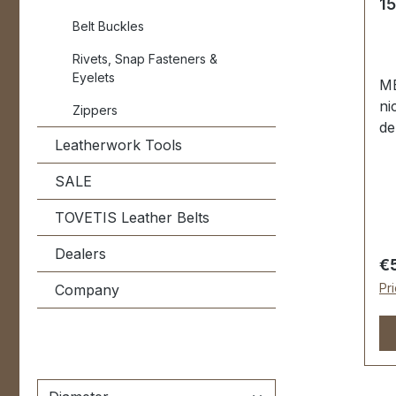
15
St
Belt Buckles
Sc
Rivets, Snap Fasteners &
Eyelets
ME
ni
Zippers
de
Leatherwork Tools
ho
Bo
SALE
ve
de
TOVETIS Leather Belts
ER
Dealers
GE
Re
€
St
Pr
Company
Ha
Ha
Ob
Ka
ge