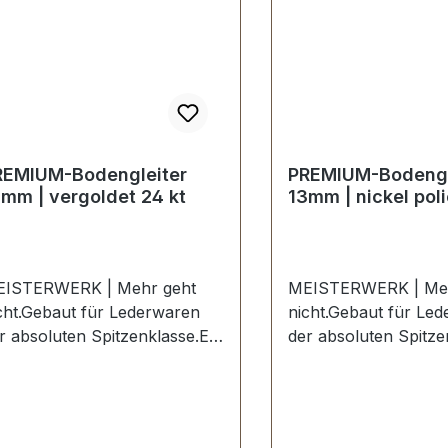
REMIUM-Bodengleiter
PREMIUM-Bodengl
mm | vergoldet 24 kt
13mm | nickel poli
ISTERWERK | Mehr geht
MEISTERWERK | Meh
cht.Gebaut für Lederwaren
nicht.Gebaut für Le
r absoluten Spitzenklasse.Ein
der absoluten Spitze
chwertiger, schwerer
hochwertiger, schwe
EMIUM-Bodengleiter in der
PREMIUM-Bodengleit
rbe vergoldet 24 kt.Exklusiv
Farbe nickel hochgl
s der Serie PREMIUM von
poliert.Exklusiv aus 