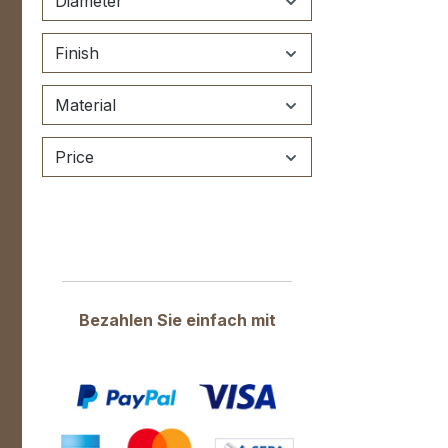
Diameter
Re
et
Finish
Hö
Se
ku
Material
en
U
Price
R
MÖ
Fa
wi
St
Bezahlen Sie einfach mit