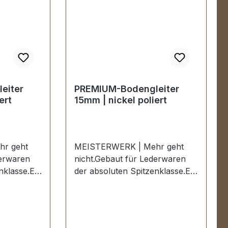
eiter
PREMIUM-Bodengleiter
ert
15mm | nickel poliert
r geht
MEISTERWERK | Mehr geht
derwaren
nicht.Gebaut für Lederwaren
nklasse.Ein
der absoluten Spitzenklasse.Ein
rer
hochwertiger PREMIUM-
er in der
Bodengleiter in der Farbe nickel
änzend
hochglanzpoliert.Exklusiv aus
der Serie
der Serie PREMIUM von