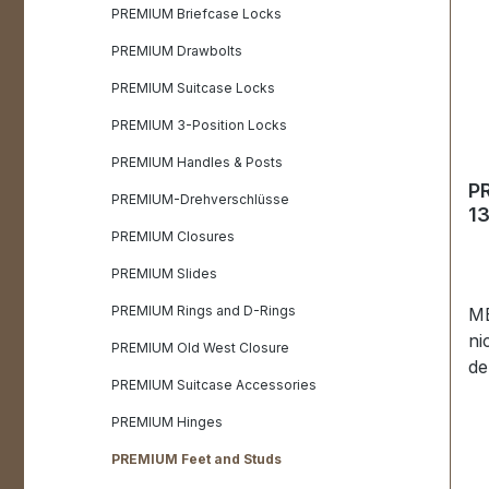
PREMIUM Briefcase Locks
PREMIUM Drawbolts
PREMIUM Suitcase Locks
PREMIUM 3-Position Locks
PREMIUM Handles & Posts
P
PREMIUM-Drehverschlüsse
13
PREMIUM Closures
PREMIUM Slides
PREMIUM Rings and D-Rings
ME
ni
PREMIUM Old West Closure
de
PREMIUM Suitcase Accessories
ho
PR
PREMIUM Hinges
Fa
PREMIUM Feet and Studs
au