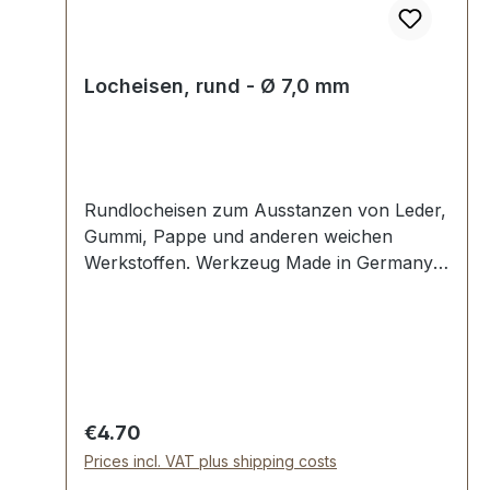
Locheisen, rund - Ø 7,0 mm
Rundlocheisen zum Ausstanzen von Leder,
Gummi, Pappe und anderen weichen
Werkstoffen. Werkzeug Made in Germany,
Rundlocheisen nach DIN 7200 Form B.
Schneide gehärtet und angelassen auf HV
480 bis 558 kp/mm2 (HRC 47-52).
Werkstoff C 35–C 45. Pfeife blank
geschliffen, Schaft bearbeitet und rot
lackiert. Lieferumfang: 1 Stück
Regular price:
€4.70
Rundlocheisen Ø 7,0 mm
Prices incl. VAT plus shipping costs