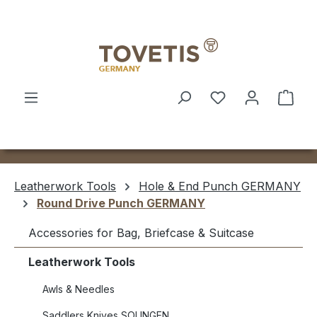
Skip to main content
Shop
Leatherwork Tools
Hole & End Punch GERMANY
Round Drive Punch GERMANY
Accessories for Bag, Briefcase & Suitcase
Leatherwork Tools
Awls & Needles
Saddlers Knives SOLINGEN