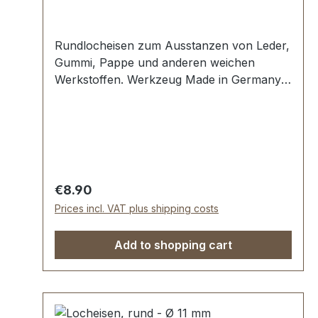
Rundlocheisen zum Ausstanzen von Leder,
Gummi, Pappe und anderen weichen
Werkstoffen. Werkzeug Made in Germany,
Rundlocheisen nach DIN 7200 Form B.
Schneide gehärtet und angelassen auf HV
480 bis 558 kp/mm2 (HRC 47-52).
Werkstoff C 35–C 45. Pfeife blank
geschliffen, Schaft bearbeitet und rot
lackiert. Lieferumfang: 1 Stück
Regular price:
€8.90
Rundlocheisen Ø 10 mm
Prices incl. VAT plus shipping costs
Add to shopping cart