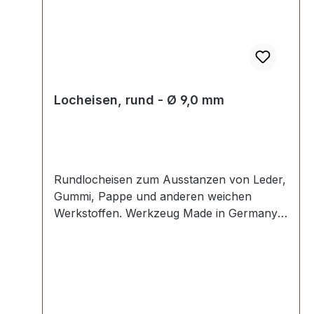
Locheisen, rund - Ø 9,0 mm
Rundlocheisen zum Ausstanzen von Leder,
Gummi, Pappe und anderen weichen
Werkstoffen. Werkzeug Made in Germany,
Rundlocheisen nach DIN 7200 Form B.
Schneide gehärtet und angelassen auf HV
480 bis 558 kp/mm2 (HRC 47-52).
Werkstoff C 35–C 45. Pfeife blank
geschliffen, Schaft bearbeitet und rot