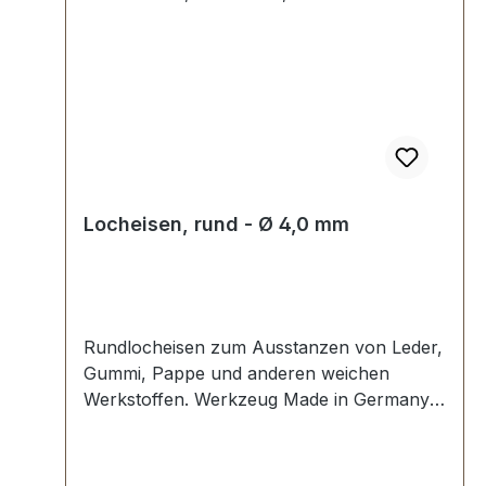
Locheisen, rund - Ø 4,0 mm
Rundlocheisen zum Ausstanzen von Leder,
Gummi, Pappe und anderen weichen
Werkstoffen. Werkzeug Made in Germany,
Rundlocheisen nach DIN 7200 Form B.
Schneide gehärtet und angelassen auf HV
480 bis 558 kp/mm2 (HRC 47-52).