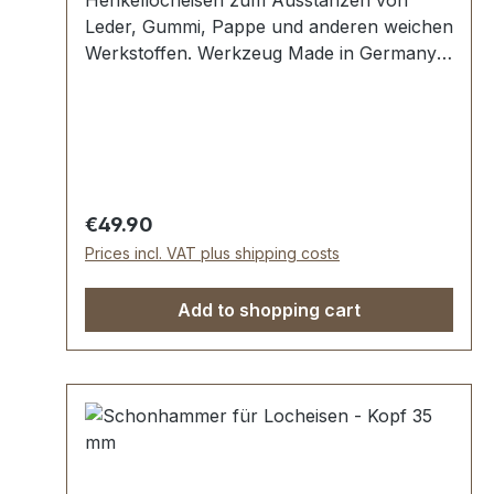
Henkellocheisen zum Ausstanzen von
Leder, Gummi, Pappe und anderen weichen
Werkstoffen. Werkzeug Made in Germany,
Henkellocheisen nach DIN 7200 Form A.
Schneide gehärtet und angelassen. Pfeife
blank geschliffen, Schaft widerstandsfäig
pulverbeschichtet. Lieferumfang: 1 Stück
Henkellocheisen Ø 40 mm
Regular price:
€49.90
Prices incl. VAT plus shipping costs
Add to shopping cart