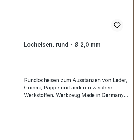
Locheisen, rund - Ø 2,0 mm
Rundlocheisen zum Ausstanzen von Leder,
Gummi, Pappe und anderen weichen
Werkstoffen. Werkzeug Made in Germany,
Rundlocheisen nach DIN 7200 Form B.
Schneide gehärtet und angelassen auf HV
480 bis 558 kp/mm2 (HRC 47-52).
Werkstoff C 35–C 45. Pfeife blank
geschliffen, Schaft bearbeitet und rot