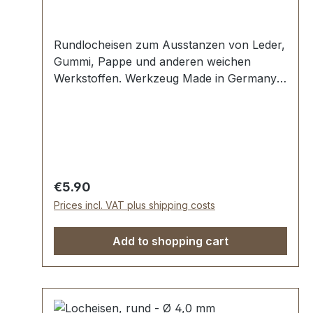
Rundlocheisen zum Ausstanzen von Leder,
Gummi, Pappe und anderen weichen
Werkstoffen. Werkzeug Made in Germany,
Rundlocheisen nach DIN 7200 Form B.
Schneide gehärtet und angelassen auf HV
480 bis 558 kp/mm2 (HRC 47-52).
Werkstoff C 35–C 45. Pfeife blank
geschliffen, Schaft bearbeitet und rot
lackiert. Lieferumfang: 1 Stück
Regular price:
€5.90
Rundlocheisen Ø 3,0 mm
Prices incl. VAT plus shipping costs
Add to shopping cart