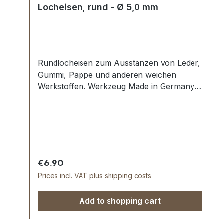
Locheisen, rund - Ø 5,0 mm
Rundlocheisen zum Ausstanzen von Leder,
Gummi, Pappe und anderen weichen
Werkstoffen. Werkzeug Made in Germany,
Rundlocheisen nach DIN 7200 Form B.
Schneide gehärtet und angelassen auf HV
480 bis 558 kp/mm2 (HRC 47-52).
Werkstoff C 35–C 45. Pfeife blank
geschliffen, Schaft bearbeitet und rot
lackiert. Lieferumfang: 1 Stück
Regular price:
€6.90
Rundlocheisen Ø 5,0 mm
Prices incl. VAT plus shipping costs
Add to shopping cart