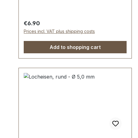
Werkstoff C 35–C 45. Pfeife blank
geschliffen, Schaft bearbeitet und rot
lackiert. Lieferumfang: 1 Stück
Regular price:
€6.90
Rundlocheisen Ø 4,0 mm
Prices incl. VAT plus shipping costs
Add to shopping cart