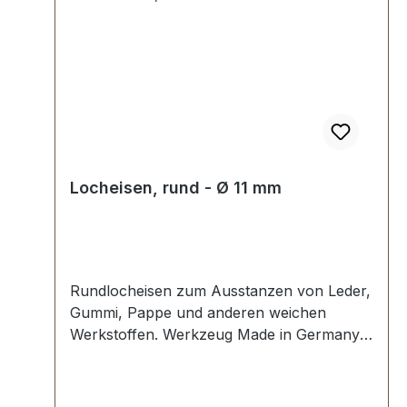
Locheisen, rund - Ø 11 mm
Rundlocheisen zum Ausstanzen von Leder,
Gummi, Pappe und anderen weichen
Werkstoffen. Werkzeug Made in Germany,
Rundlocheisen nach DIN 7200 Form B.
Schneide gehärtet und angelassen auf HV
480 bis 558 kp/mm2 (HRC 47-52).