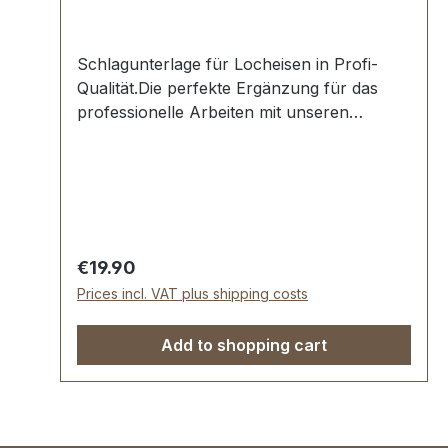
Schlagunterlage für Locheisen in Profi-
Qualität.Die perfekte Ergänzung für das
professionelle Arbeiten mit unseren
Locheisen.Schont das Werkzeug und
schont den Untergrund.Material: PE-
HMW.Maße: 240 x 180 x 10
mm.Lieferumfang:1 Stück Schlagunterlage
Regular price:
€19.90
Prices incl. VAT plus shipping costs
Add to shopping cart