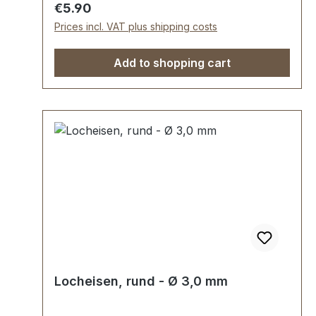
lackiert. Lieferumfang: 1 Stück
Regular price:
€5.90
Rundlocheisen Ø 2,0 mm
Prices incl. VAT plus shipping costs
Add to shopping cart
Locheisen, rund - Ø 3,0 mm