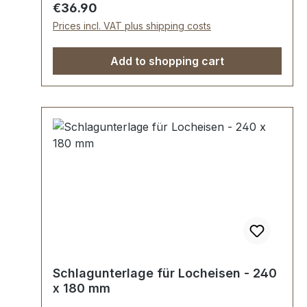
Festigkeit.Schwingungsdämpfender,
Regular price:
€36.90
ergonomisch geformter, sehr stabiler und
Prices incl. VAT plus shipping costs
lackierter Hickorystiel.Stielschutzhülse
beugt Fehlschlägen vor.Polierter, lackierter
Add to shopping cart
Hickory-Stiel, Länge 335 mm, Gewicht 560
g .Köpfe: PA12 Nylon schlagfest, 35
mmLieferumfang:1 Stück Schonhammer
Schlagunterlage für Locheisen - 240
x 180 mm