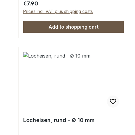
lackiert. Lieferumfang: 1 Stück
Regular price:
€7.90
Rundlocheisen Ø 9,0 mm
Prices incl. VAT plus shipping costs
Add to shopping cart
Locheisen, rund - Ø 10 mm