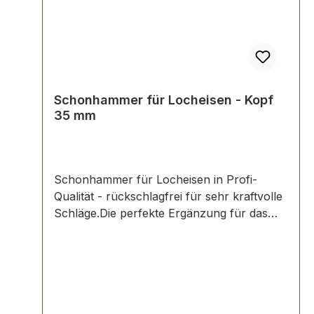
Schonhammer für Locheisen - Kopf
35 mm
Schonhammer für Locheisen in Profi-
Qualität - rückschlagfrei für sehr kraftvolle
Schläge.Die perfekte Ergänzung für das
professionelle Arbeiten mit unseren
Locheisen. Geräuscharm und
gelenkschonend, schont das Werkzeug und
sorgt für satten Schlag. Schlageinsätze aus
Spezialnylon mit maximaler