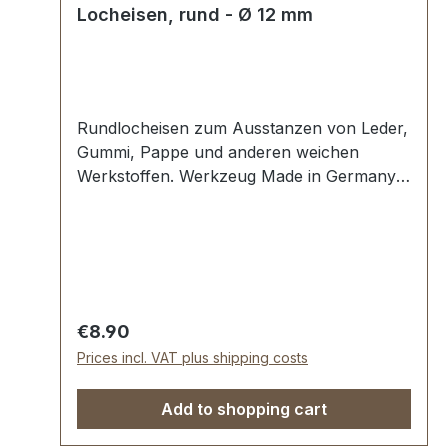
Locheisen, rund - Ø 12 mm
Rundlocheisen zum Ausstanzen von Leder,
Gummi, Pappe und anderen weichen
Werkstoffen. Werkzeug Made in Germany,
Rundlocheisen nach DIN 7200 Form B.
Schneide gehärtet und angelassen auf HV
480 bis 558 kp/mm2 (HRC 47-52).
Werkstoff C 35–C 45. Pfeife blank
geschliffen, Schaft bearbeitet und rot
lackiert. Lieferumfang: 1 Stück
Regular price:
€8.90
Rundlocheisen Ø 12 mm
Prices incl. VAT plus shipping costs
Add to shopping cart