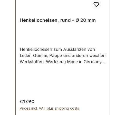
Henkellocheisen, rund - Ø 20 mm
Henkellocheisen zum Ausstanzen von
Leder, Gummi, Pappe und anderen weichen
Werkstoffen. Werkzeug Made in Germany,
Henkellocheisen nach DIN 7200 Form A.
Schneide gehärtet und angelassen. Pfeife
blank geschliffen, Schaft widerstandsfäig
pulverbeschichtet. Lieferumfang: 1 Stück
Henkellocheisen Ø 20 mm
Regular price:
€17.90
Prices incl. VAT plus shipping costs