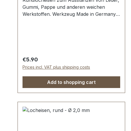
Rundlocheisen zum Ausstanzen von Leder,
Gummi, Pappe und anderen weichen
Werkstoffen. Werkzeug Made in Germany,
Rundlocheisen nach DIN 7200 Form B.
Schneide gehärtet und angelassen auf HV
480 bis 558 kp/mm2 (HRC 47-52).
Werkstoff C 35–C 45. Pfeife blank
geschliffen, Schaft bearbeitet und rot
lackiert. Lieferumfang: 1 Stück
Regular price:
€5.90
Rundlocheisen Ø 1,0 mm
Prices incl. VAT plus shipping costs
Add to shopping cart