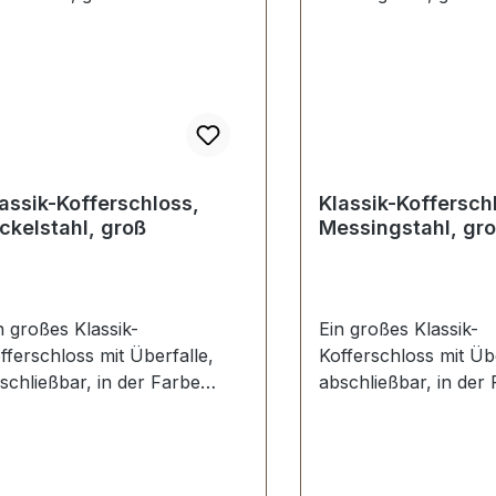
assik-Kofferschloss,
Klassik-Koffersch
ckelstahl, groß
Messingstahl, gr
n großes Klassik-
Ein großes Klassik-
fferschloss mit Überfalle,
Kofferschloss mit Übe
schließbar, in der Farbe
abschließbar, in der
ckel.Made in Germany.Sehr
(messing). Made in 
abil, bestens geeignet für
Sehr stabil, bestens 
assische Koffer, Oldtimer und
für klassische Koffer
ntage
und Vintage Reisege