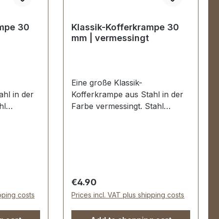
Oberteil und Unterteil 1 Stück
Schlüssel 1 Stück Messing-
ampe 30
Klassik-Kofferkrampe 30
Klammer (zur Befestigung des
mm | vermessingt
Oberteils) 1 Stück
Unterlegscheibe (zur
Befestigung des Unterteils)
Eine große Klassik-
hl in der
Kofferkrampe aus Stahl in der
hl
Farbe vermessingt. Stahl
rte
vermessingt, handpolierte
maße:
Oberfläche. Aussenmaße:
30 x 9 mm.
Durchlassweite: ca. 30 x 9 mm.
Nietlöcher (auch für
.
Schrauben geeignet).
k
Lieferumfang: 1 Stück
Regular price:
€4.90
Kofferkrampe
ipping costs
Prices incl. VAT plus shipping costs