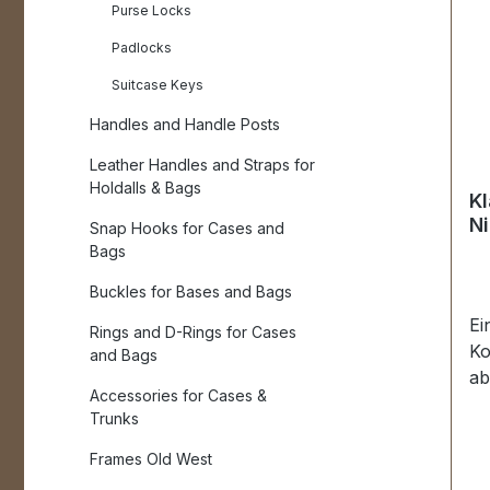
Purse Locks
Padlocks
Suitcase Keys
Handles and Handle Posts
Leather Handles and Straps for
Holdalls & Bags
Kl
Ni
Snap Hooks for Cases and
Bags
Buckles for Bases and Bags
Ei
Rings and D-Rings for Cases
Ko
and Bags
ab
Accessories for Cases &
ni
Trunks
st
kl
Frames Old West
Vi