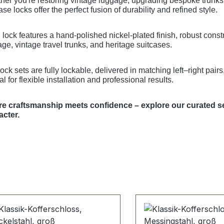
er you're restoring vintage luggage, upgrading bespoke trunks, 
ase locks offer the perfect fusion of durability and refined style.
lock features a hand-polished nickel-plated finish, robust const
ge, vintage travel trunks, and heritage suitcases.
ock sets are fully lockable, delivered in matching left–right pair
al for flexible installation and professional results.
e craftsmanship meets confidence – explore our curated sel
acter.