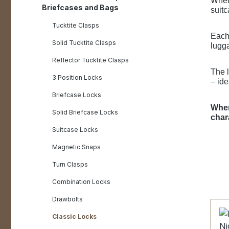
Wheth
Briefcases and Bags
suitc
Tucktite Clasps
Each 
Solid Tucktite Clasps
lugga
Reflector Tucktite Clasps
The l
3 Position Locks
– ide
Briefcase Locks
Wher
Solid Briefcase Locks
char
Suitcase Locks
Magnetic Snaps
Turn Clasps
Combination Locks
Drawbolts
Classic Locks