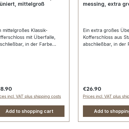
üniert, mittelgroß
messing, extra gr
n mittelgroßes Klassik-
Ein extra großes Üb
fferschloss mit Überfalle,
Kofferschloss aus St
schließbar, in der Farbe
abschließbar, in der
üniert.Sehr stabil, bestens
messing. Stahl verme
eignet für klassische Koffer,
Ausführung aufliege
dtimer und Vintage
Aussenmaße der Schl
isegepäck sowie Akkordeon-
Breite: ca. 90 mm , 
ffer.Stahl, galvanisierte
oben nach unten ca.
erfläche. Ausführung
Nietlöcher (auch für
gular price:
Regular price:
18.90
€26.90
fliegend. Aussenmaße der
Schrauben geeignet)
ices incl. VAT plus shipping costs
Prices incl. VAT plus sh
hlossplatte: Breite: ca. 65 mm
Lieferumfang: 1 Stüc
Länge von oben nach unten
Kofferschloss, best
Add to shopping cart
Add to shoppin
. 40 mm. Nietlöcher (auch
Oberteil und Untertei
r Schrauben geeignet).
Schlüssel
eferumfang: 1 Stück