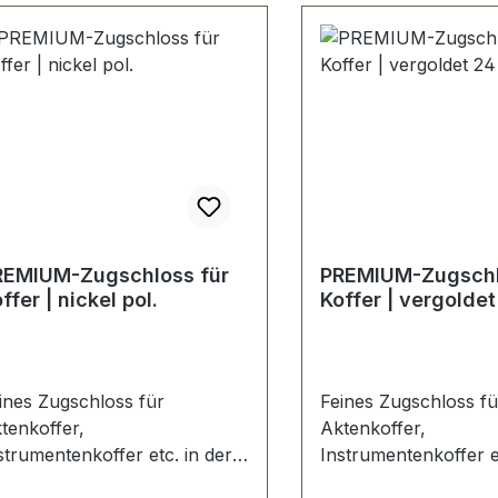
fferschloss, bestehend aus
erteil (Überfalle) und
terteil 1 Stück Schlüssel-
eferung erfolgt paarweise (L
R)
REMIUM-Zugschloss für
PREMIUM-Zugschl
ffer | nickel pol.
Koffer | vergoldet
ines Zugschloss für
Feines Zugschloss fü
tenkoffer,
Aktenkoffer,
strumentenkoffer etc. in der
Instrumentenkoffer et
rbe nickel glänzend poliert.
Farbe vergoldet 24 k