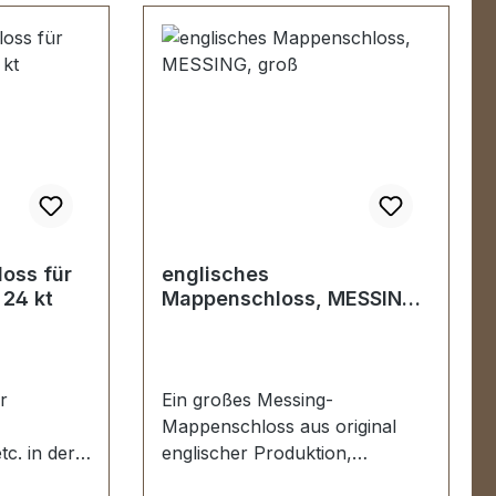
Vorhangschloss mit extra
Schlüssel7 Stück
Zweispitznieten zur Befestigung
oss für
englisches
 24 kt
Mappenschloss, MESSING,
groß
r
Ein großes Messing-
Mappenschloss aus original
c. in der
englischer Produktion,
t.Starke
abschließbar, in der Farbe