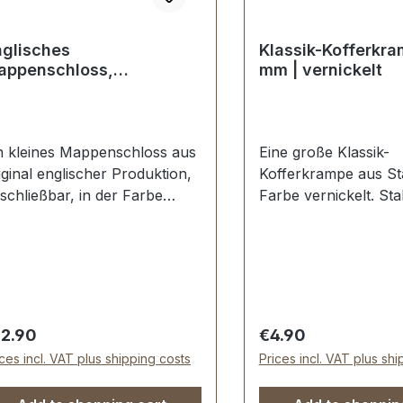
nglisches
Klassik-Kofferkr
appenschloss,
mm | vernickelt
rnickelt, klein
n kleines Mappenschloss aus
Eine große Klassik-
iginal englischer Produktion,
Kofferkrampe aus Sta
schließbar, in der Farbe
Farbe vernickelt. Sta
ckel. Made in England. Sehr
vernickelt, handpolie
abil, bestens geeignet für
Oberfläche. Aussen
assische Mappen, Taschen
Durchlassweite: ca. 
d Vintage Reisegepäck. Stahl
Nietlöcher (auch für
rnickelt, handpolierte
Schrauben geeignet)
erfläche. Aussenmaße der
Lieferumfang: 1 Stüc
gular price:
Regular price:
12.90
€4.90
hlossplatte: Breite: ca. 28
Kofferkrampe
ices incl. VAT plus shipping costs
Prices incl. VAT plus sh
 , Länge von oben nach
ten ca. 34 mm. Die