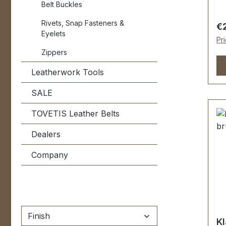
Belt Buckles
Re
au
Rivets, Snap Fasteners &
Re
€
Ob
Eyelets
Pr
au
Zippers
Sc
mm
Leatherwork Tools
un
SALE
(a
ge
TOVETIS Leather Belts
Ko
Ob
Dealers
Un
Sc
Company
pa
Finish
Kl