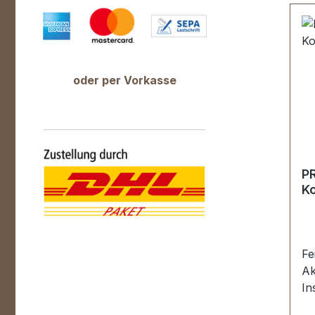
Ko
Ob
Un
Li
+ 
oder per Vorkasse
P
Ko
Fe
Ak
In
Fa