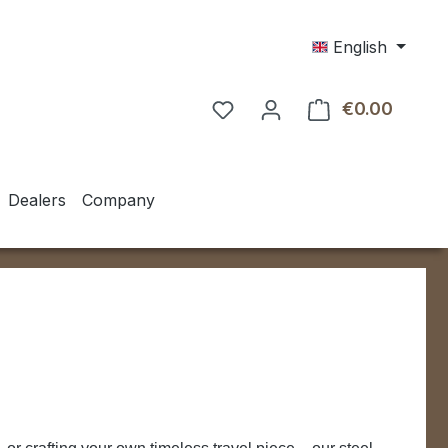
English
€0.00
Shoppin
Dealers
Company