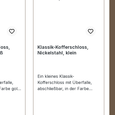
loss,
Klassik-Kofferschloss,
oß
Nickelstahl, klein
Ein kleines Klassik-
rfalle,
Kofferschloss mit Überfalle,
 Farbe gold
abschließbar, in der Farbe
Germany.
nickel. Made in Germany. Sehr
geeignet
stabil, bestens geeignet für
, Oldtimer
klassische Koffer, Oldtimer und
päck.
Vintage Reisegepäck sowie