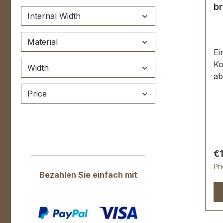
br
Internal Width
Material
Ei
Ko
Width
ab
br
Price
ge
Ol
Re
Ko
Ob
Re
€
au
Pr
Sc
Bezahlen Sie einfach mit
, 
ca
fü
Li