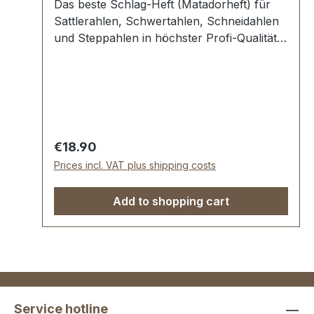
Das beste Schlag-Heft (Matadorheft) für
Sattlerahlen, Schwertahlen, Schneidahlen
und Steppahlen in höchster Profi-Qualität.
Extra starkes Gewinde mit Stahl-Zwinge.
Gesamtlänge: 110mm. Werkzeug Made in
Germany - für professionelles Arbeiten mit
Leder. Lieferumfang: 1 Stück Schlag-Heft
Regular price:
€18.90
Prices incl. VAT plus shipping costs
Add to shopping cart
Service hotline