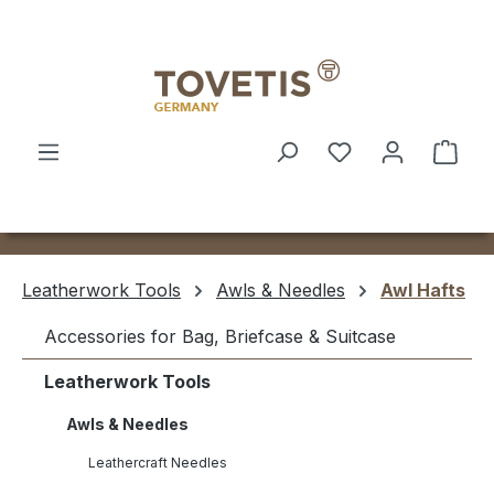
Skip to main content
Shop
Leatherwork Tools
Awls & Needles
Awl Hafts
Accessories for Bag, Briefcase & Suitcase
Leatherwork Tools
Awls & Needles
Leathercraft Needles