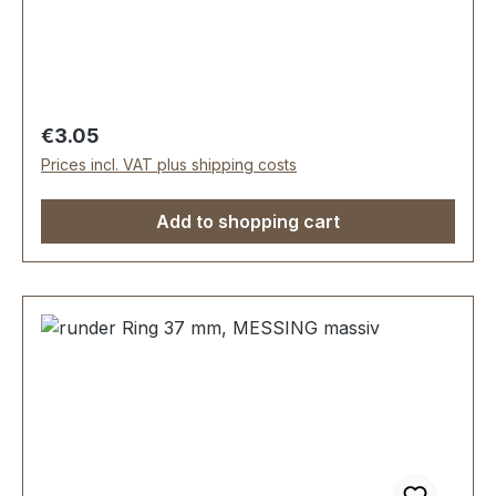
Reitsport, Taschen und Lederwaren.
Durchlassweite: 29 mm, Materialstärke: 5,0 mm.
Lieferumfang: 1 Stück Ring
Regular price:
€3.05
Prices incl. VAT plus shipping costs
Add to shopping cart