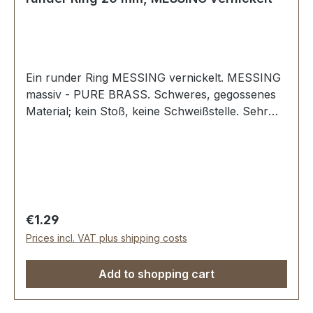
Ein runder Ring MESSING vernickelt. MESSING
massiv - PURE BRASS. Schweres, gegossenes
Material; kein Stoß, keine Schweißstelle. Sehr
stabil, bestens geeignet für Hundesport,
Reitsport, Taschen und Lederwaren.
Durchlassweite: 20 mm, Materialstärke: 3,0 mm.
Lieferumfang: 1 Stück Ring
Regular price:
€1.29
Prices incl. VAT plus shipping costs
Add to shopping cart