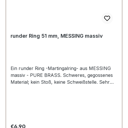
runder Ring 51 mm, MESSING massiv
Ein runder Ring -Martingalring- aus MESSING
massiv - PURE BRASS. Schweres, gegossenes
Material; kein Stoß, keine Schweißstelle. Sehr
stabil, bestens geeignet für Hundesport,
Reitsport, Taschen und Lederwaren.
Durchlassweite: 51 mm, Materialstärke: 6,2 mm.
Lieferumfang: 1 Stück Ring
Regular price:
€6.90