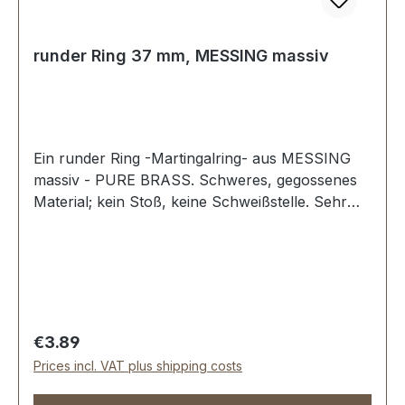
runder Ring 37 mm, MESSING massiv
Ein runder Ring -Martingalring- aus MESSING
massiv - PURE BRASS. Schweres, gegossenes
Material; kein Stoß, keine Schweißstelle. Sehr
stabil, bestens geeignet für Hundesport,
Reitsport, Taschen und Lederwaren.
Durchlassweite: 37 mm, Materialstärke: 4,7 mm.
Lieferumfang: 1 Stück Ring
Regular price:
€3.89
Prices incl. VAT plus shipping costs