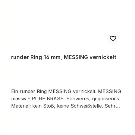
runder Ring 16 mm, MESSING vernickelt
Ein runder Ring MESSING vernickelt. MESSING
massiv - PURE BRASS. Schweres, gegossenes
Material; kein Stoß, keine Schweißstelle. Sehr
stabil, bestens geeignet für Hundesport,
Reitsport, Taschen und Lederwaren.
Durchlassweite: 16 mm, Materialstärke: 4,0 mm.
Lieferumfang: 1 Stück Ring