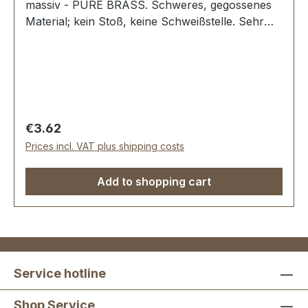
massiv - PURE BRASS. Schweres, gegossenes
Material; kein Stoß, keine Schweißstelle. Sehr
stabil, bestens geeignet für Hundesport,
Reitsport, Taschen und Lederwaren.
Durchlassweite: 51 mm, Materialstärke: 6,3 mm.
Lieferumfang: 1 Stück Ring
Regular price:
€3.62
Prices incl. VAT plus shipping costs
Add to shopping cart
Service hotline
Shop Service