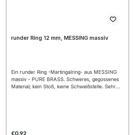
runder Ring 12 mm, MESSING massiv
Ein runder Ring -Martingalring- aus MESSING
massiv - PURE BRASS. Schweres, gegossenes
Material; kein Stoß, keine Schweißstelle. Sehr
stabil, bestens geeignet für Hundesport,
Reitsport, Taschen und Lederwaren.
Durchlassweite: 12 mm, Materialstärke: 3,5 mm.
Lieferumfang: 1 Stück Ring
Regular price:
€0.92