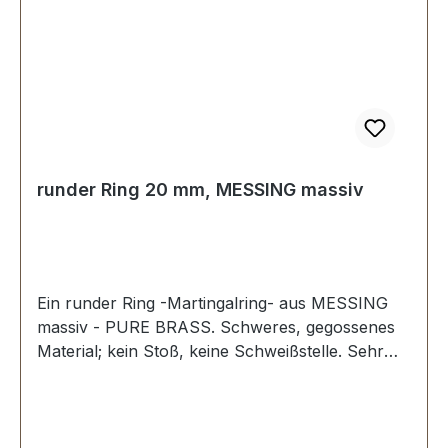
runder Ring 20 mm, MESSING massiv
Ein runder Ring -Martingalring- aus MESSING
massiv - PURE BRASS. Schweres, gegossenes
Material; kein Stoß, keine Schweißstelle. Sehr
stabil, bestens geeignet für Hundesport,
Reitsport, Taschen und Lederwaren.
Durchlassweite: 20 mm, Materialstärke: 4,2 mm.
Lieferumfang: 1 Stück Ring