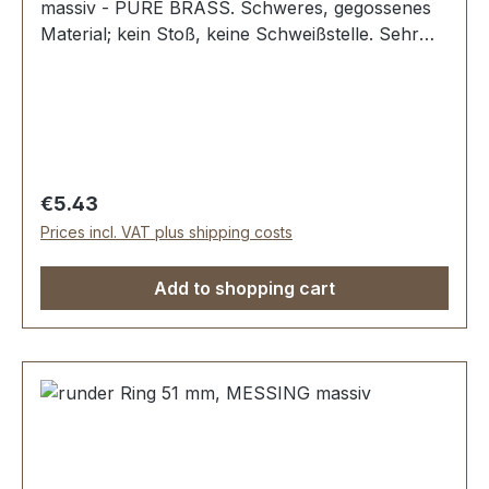
massiv - PURE BRASS. Schweres, gegossenes
Material; kein Stoß, keine Schweißstelle. Sehr
stabil, bestens geeignet für Hundesport,
Reitsport, Taschen und Lederwaren.
Durchlassweite: 45 mm, Materialstärke: 6,5 mm.
Lieferumfang: 1 Stück Ring
Regular price:
€5.43
Prices incl. VAT plus shipping costs
Add to shopping cart