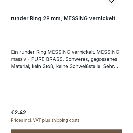
runder Ring 29 mm, MESSING vernickelt
Ein runder Ring MESSING vernickelt. MESSING
massiv - PURE BRASS. Schweres, gegossenes
Material; kein Stoß, keine Schweißstelle. Sehr
stabil, bestens geeignet für Hundesport,
Reitsport, Taschen und Lederwaren.
Durchlassweite: 29 mm, Materialstärke: 5,0 mm.
Lieferumfang: 1 Stück Ring
Regular price:
€2.42
Prices incl. VAT plus shipping costs