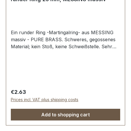
Ein runder Ring -Martingalring- aus MESSING
massiv - PURE BRASS. Schweres, gegossenes
Material; kein Stoß, keine Schweißstelle. Sehr
stabil, bestens geeignet für Hundesport,
Reitsport, Taschen und Lederwaren.
Durchlassweite: 25 mm, Materialstärke: 4,0 mm.
Lieferumfang: 1 Stück Ring
Regular price:
€2.63
Prices incl. VAT plus shipping costs
Add to shopping cart