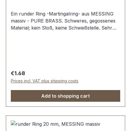
Ein runder Ring -Martingalring- aus MESSING
massiv - PURE BRASS. Schweres, gegossenes
Material; kein Stoß, keine Schweißstelle. Sehr
stabil, bestens geeignet für Hundesport,
Reitsport, Taschen und Lederwaren.
Durchlassweite: 16 mm, Materialstärke: 4,0 mm.
Lieferumfang: 1 Stück Ring
Regular price:
€1.68
Prices incl. VAT plus shipping costs
Add to shopping cart