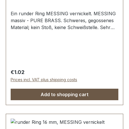
Ein runder Ring MESSING vernickelt. MESSING
massiv - PURE BRASS. Schweres, gegossenes
Material; kein Stoß, keine Schweißstelle. Sehr
stabil, bestens geeignet für Hundesport,
Reitsport, Taschen und Lederwaren.
Durchlassweite: 12 mm, Materialstärke: 3,5 mm.
Lieferumfang: 1 Stück Ring
Regular price:
€1.02
Prices incl. VAT plus shipping costs
Add to shopping cart