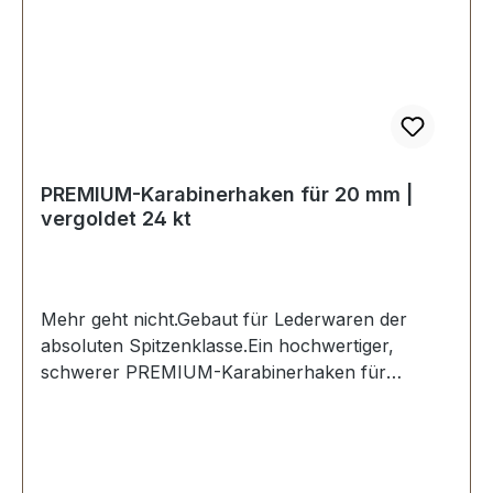
PREMIUM-Karabinerhaken für 20 mm |
vergoldet 24 kt
Mehr geht nicht.Gebaut für Lederwaren der
absoluten Spitzenklasse.Ein hochwertiger,
schwerer PREMIUM-Karabinerhaken für
Taschen in der Farbe vergoldet 24 kt.Exklusiv
aus der Serie EV-PREMIUM von ERICH VETTER
| ISERLOHN | GERMANY.Material: massives
Messing.Aus dem vollen Messing-Block gefräst.