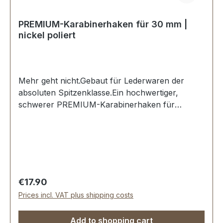
PREMIUM-Karabinerhaken für 30 mm |
nickel poliert
Mehr geht nicht.Gebaut für Lederwaren der
absoluten Spitzenklasse.Ein hochwertiger,
schwerer PREMIUM-Karabinerhaken für
Taschen in der Farbe nickel
hochglanzpoliert.Exklusiv aus der Serie EV-
PREMIUM von ERICH VETTER | ISERLOHN |
GERMANY.Material: massives Messing.Aus dem
vollen Messing-Block gefräst. Handgeschliffen.
Handpoliert. Handgalvanisiert.Sehr stabil,
Regular price:
€17.90
bestens geeignet für Taschen, Reisetaschen,
Prices incl. VAT plus shipping costs
Weekender.Durchlassweite: 30 mm, Gesamthöhe
von oben nach unten: 45 mm.Lieferumfang:1
Add to shopping cart