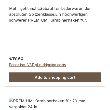
Mehr geht nicht.Gebaut für Lederwaren der
absoluten Spitzenklasse.Ein hochwertiger,
schwerer PREMIUM-Karabinerhaken für
Taschen in der Farbe vergoldet 24 kt.Exklusiv
aus der Serie EV-PREMIUM von ERICH VETTER
| ISERLOHN | GERMANY.Material: massives
Messing.Aus dem vollen Messing-Block gefräst.
Handgeschliffen. Handpoliert.
Handgalvanisiert.Sehr stabil, bestens geeignet
Regular price:
€19.90
für Taschen, Reisetaschen,
Prices incl. VAT plus shipping costs
Weekender.Durchlassweite: 25 mm, Gesamthöhe
von oben nach unten: 45 mm.Lieferumfang:1
Add to shopping cart
Stück Karabinerhaken