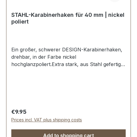
STAHL-Karabinerhaken für 40 mm | nickel
poliert
Ein großer, schwerer DESIGN-Karabinerhaken,
drehbar, in der Farbe nickel
hochglanzpoliert.Extra stark, aus Stahl gefertigt
und bestens geeignet für Reisetaschen, Laptop-
Taschen etc.Durchlassweite: ca. 40 mm,
Gesamtlänge von oben nach unten 74
mm.Belastbarkeit bis ca. 75 kg (75 daN) –
ausgelegt für den täglichen Einsatz an
hochwertigen Lederwaren.Hinweis:Die Angabe
Regular price:
€9.95
bezieht sich auf die empfohlene Gebrauchslast.
Prices incl. VAT plus shipping costs
Nicht geeignet für sicherheitsrelevante
Anwendungen oder
Add to shopping cart