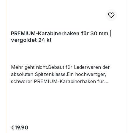
PREMIUM-Karabinerhaken für 30 mm |
vergoldet 24 kt
Mehr geht nicht.Gebaut für Lederwaren der
absoluten Spitzenklasse.Ein hochwertiger,
schwerer PREMIUM-Karabinerhaken für
Taschen in der Farbe vergoldet 24 kt.Exklusiv
aus der Serie EV-PREMIUM von ERICH VETTER
| ISERLOHN | GERMANY.Material: massives
Messing.Aus dem vollen Messing-Block gefräst.
Handgeschliffen. Handpoliert.
Handgalvanisiert.Sehr stabil, bestens geeignet
Regular price:
€19.90
für Taschen, Reisetaschen,