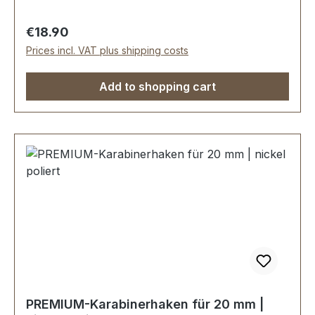
Handgeschliffen. Handpoliert.
Handgalvanisiert.Sehr stabil, bestens geeignet
Regular price:
€18.90
für Taschen, Reisetaschen,
Prices incl. VAT plus shipping costs
Weekender.Durchlassweite: 20 mm, Gesamthöhe
von oben nach unten: 45 mm.Lieferumfang:1
Add to shopping cart
Stück Karabinerhaken
PREMIUM-Karabinerhaken für 20 mm |