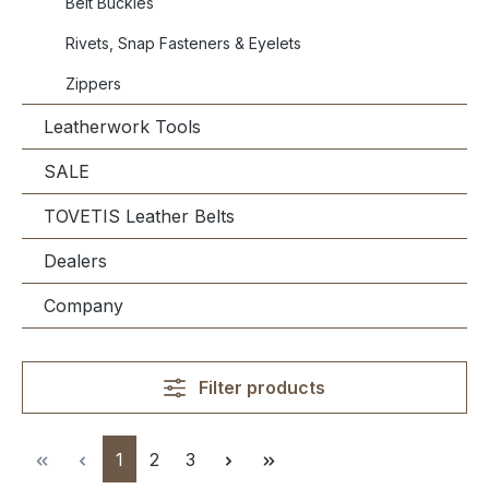
Belt Buckles
Rivets, Snap Fasteners & Eyelets
Zippers
Leatherwork Tools
SALE
TOVETIS Leather Belts
Dealers
Company
Filter products
Page
Page
Page
1
2
3