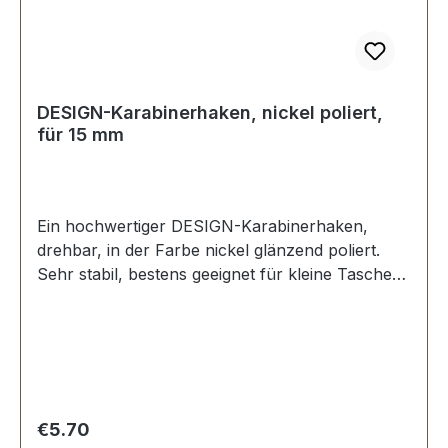
DESIGN-Karabinerhaken, nickel poliert,
für 15 mm
Ein hochwertiger DESIGN-Karabinerhaken,
drehbar, in der Farbe nickel glänzend poliert.
Sehr stabil, bestens geeignet für kleine Taschen,
Handtaschen. Durchlassweite: ca. 15 mm,
Gesamtlänge von oben nach unten 42 mm.
Lieferumfang: 1 Stück Karabinerhaken, drehbar
Regular price:
€5.70