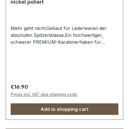
nickel poliert
Mehr geht nicht.Gebaut für Lederwaren der
absoluten Spitzenklasse.Ein hochwertiger,
schwerer PREMIUM-Karabinerhaken für
Taschen in der Farbe nickel
hochglanzpoliert.Exklusiv aus der Serie EV-
PREMIUM von ERICH VETTER | ISERLOHN |
GERMANY.Material: massives Messing.Aus dem
vollen Messing-Block gefräst. Handgeschliffen.
Handpoliert. Handgalvanisiert.Sehr stabil,
Regular price:
€16.90
bestens geeignet für Taschen, Reisetaschen,
Prices incl. VAT plus shipping costs
Weekender.Durchlassweite: 20 mm, Gesamthöhe
von oben nach unten: 45 mm.Lieferumfang:1
Add to shopping cart
Stück Karabinerhaken