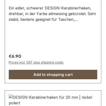
Ein edler, schwerer DESIGN-Karabinerhaken,
drehbar, in der Farbe altmessing gebürstet. Sehr
stabil, bestens geeignet für Taschen,
Reisetaschen, Weekender. Durchlassweite: ca.
20 mm, Gesamtlänge von oben nach unten 62
mm. Lieferumfang: 1 Stück Karabinerhaken,
drehbar
Regular price:
€6.90
Prices incl. VAT plus shipping costs
Add to shopping cart