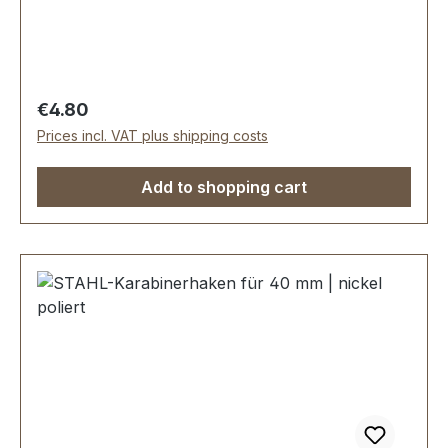
ca. 15 mm, Gesamtlänge von oben nach unten
38 mm. Lieferumfang: 1 Stück Karabinerhaken,
drehbar
Regular price:
€4.80
Prices incl. VAT plus shipping costs
Add to shopping cart