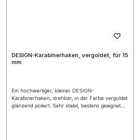
DESIGN-Karabinerhaken, vergoldet, für 15
mm
Ein hochwertiger, kleiner DESIGN-
Karabinerhaken, drehbar, in der Farbe vergoldet
glänzend poliert. Sehr stabil, bestens geeignet
für kleine Taschen, Handtaschen.
Durchlassweite: ca. 15 mm, Gesamtlänge von
oben nach unten 38 mm. Lieferumfang: 1 Stück
Karabinerhaken, drehbar