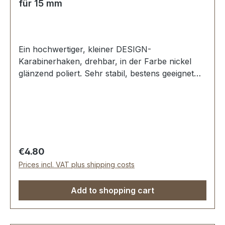
für 15 mm
Ein hochwertiger, kleiner DESIGN-
Karabinerhaken, drehbar, in der Farbe nickel
glänzend poliert. Sehr stabil, bestens geeignet
für kleine Taschen, Handtaschen.
Durchlassweite: ca. 15 mm, Gesamtlänge von
oben nach unten 38 mm. Lieferumfang: 1 Stück
Karabinerhaken, drehbar
Regular price:
€4.80
Prices incl. VAT plus shipping costs
Add to shopping cart