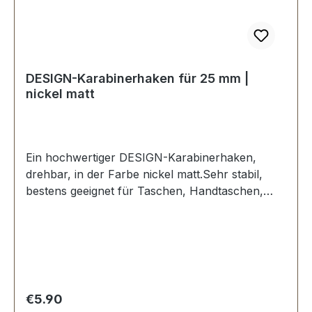
DESIGN-Karabinerhaken für 25 mm |
nickel matt
Ein hochwertiger DESIGN-Karabinerhaken,
drehbar, in der Farbe nickel matt.Sehr stabil,
bestens geeignet für Taschen, Handtaschen,
Shopper.Durchlassweite: ca. 25 mm,
Gesamtlänge von oben nach unten 46
mm.Lieferumfang:1 Stück Karabinerhaken
Regular price:
€5.90