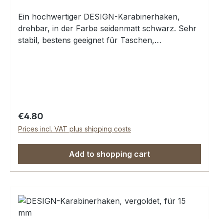
Ein hochwertiger DESIGN-Karabinerhaken,
drehbar, in der Farbe seidenmatt schwarz. Sehr
stabil, bestens geeignet für Taschen,
Handtaschen, Shopper. Durchlassweite: ca. 12
mm, Gesamtlänge von oben nach unten 46 mm.
Lieferumfang: 1 Stück DESIGN-Karabinerhaken,
drehbar
Regular price:
€4.80
Prices incl. VAT plus shipping costs
Add to shopping cart