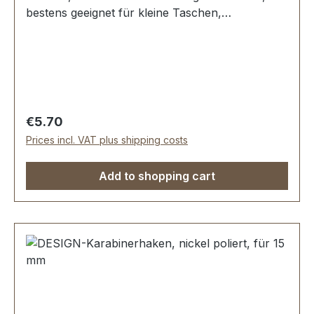
bestens geeignet für kleine Taschen,
Handtaschen. Durchlassweite: ca. 15 mm,
Gesamtlänge von oben nach unten 42 mm.
Lieferumfang: 1 Stück Karabinerhaken, drehbar
Regular price:
€5.70
Prices incl. VAT plus shipping costs
Add to shopping cart