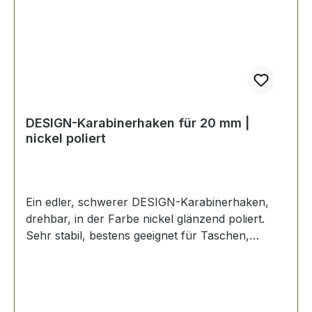
DESIGN-Karabinerhaken für 20 mm |
nickel poliert
Ein edler, schwerer DESIGN-Karabinerhaken,
drehbar, in der Farbe nickel glänzend poliert.
Sehr stabil, bestens geeignet für Taschen,
Reisetaschen, Weekender. Durchlassweite: ca.
20 mm, Gesamtlänge von oben nach unten 62
mm. Lieferumfang: 1 Stück Karabinerhaken,
drehbar