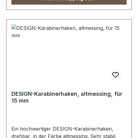
Personensicherung.Lieferumfang:1 Stück
Karabinerhaken, drehbar
DESIGN-Karabinerhaken, altmessing, für
15 mm
Ein hochwertiger DESIGN-Karabinerhaken,
drehbar, in der Farbe altmessing. Sehr stabil,