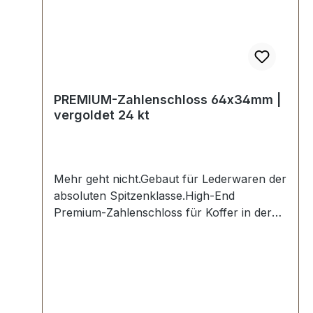
PREMIUM-Zahlenschloss 64x34mm |
vergoldet 24 kt
Mehr geht nicht.Gebaut für Lederwaren der
absoluten Spitzenklasse.High-End
Premium-Zahlenschloss für Koffer in der
Farbe vergoldet 24 kt.Exklusiv aus der
Serie PREMIUM von ERICH VETTER |
ISERLOHN | GERMANY.Material: massives
Messing.Aus dem vollen Messing-Block
gefräst. Handgeschliffen. Handpoliert.