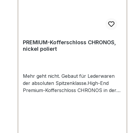
vergoldet 24 kt, bestehend aus Oberteil und
Unterteil.6 Stück Nietstifte vergoldet 24 kt.1
Stück Anleitung zum Einstellen der
Wunschkombination.
PREMIUM-Kofferschloss CHRONOS,
nickel poliert
Mehr geht nicht. Gebaut für Lederwaren
der absoluten Spitzenklasse.High-End
Premium-Kofferschloss CHRONOS in der
Farbe nickel hochglanzpoliert.Exklusiv aus
der Serie PREMIUM von ERICH VETTER |
ISERLOHN | GERMANY.Material: massives
MESSING.Aus dem vollen Messing-Block
gefräst.Handgeschliffen. Handpoliert.