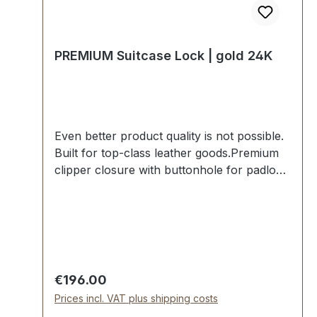
PREMIUM Suitcase Lock | gold 24K
Even better product quality is not possible.
Built for top-class leather goods.Premium
clipper closure with buttonhole for padlock
in gold 24K.Exclusively from the PREMIUM
series by ERICH VETTER | ISERLOHN |
GERMANY.Can be locked with the included
padlock.Material: Solid brass. Milled from
the solid brass block. Hand sanded. Hand
polished. Hand galvanized.Dimensions: 42 x
Regular price:
€196.00
80 x 17 mm.-The accessories from the EV-
Prices incl. VAT plus shipping costs
PREMIUM series are galvanized, assembled