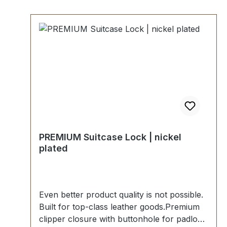
ODER RÜCKGABE MÖGLICH.Montage
durch Fachbetrieb (Täschner/Sattler) wird
empfohlen.-Lieferumfang:1 Stück Zahlen-
Kofferschloss nickel hochglanzpoliert,
bestehend aus Oberteil und Unterteil.6
Stück Nietstifte vernickelt.1 Stück Anleitung
zum Einstellen der Wunschkombination.
PREMIUM Suitcase Lock | nickel
plated
Even better product quality is not possible.
Built for top-class leather goods.Premium
clipper closure with buttonhole for padlock