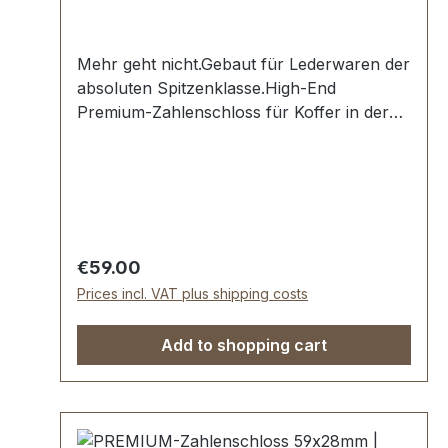
Mehr geht nicht.Gebaut für Lederwaren der
absoluten Spitzenklasse.High-End
Premium-Zahlenschloss für Koffer in der
Farbe nickel hochglanzpoliert.Exklusiv aus
der Serie PREMIUM von ERICH VETTER |
ISERLOHN | GERMANY.Material: massives
Messing.Aus dem vollen Messing-Block
gefräst. Handgeschliffen. Handpoliert.
Handgalvanisiert.Absperrbar mit 3-fach
Regular price:
€59.00
Zahlenkombination = 1.000
Prices incl. VAT plus shipping costs
KombinationsmöglichkeitenMaße: 64 x 34
mm-Die Beschläge der Serie EV-PREMIUM
Add to shopping cart
werden kundenspezifisch galvanisiert,
endmontiert und poliert.KEIN UMTAUSCH
ODER RÜCKGABE MÖGLICH.Montage
durch Fachbetrieb (Täschner/Sattler) wird