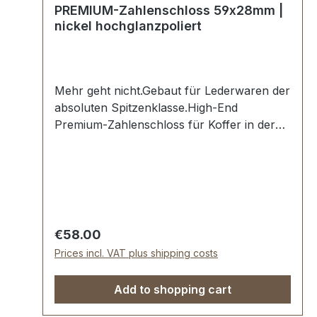
PREMIUM-Zahlenschloss 59x28mm |
nickel hochglanzpoliert
Mehr geht nicht.Gebaut für Lederwaren der
absoluten Spitzenklasse.High-End
Premium-Zahlenschloss für Koffer in der
Farbe nickel hochglanzpoliert.Exklusiv aus
der Serie PREMIUM von ERICH VETTER |
ISERLOHN | GERMANY.Material: massives
Messing.Aus dem vollen Messing-Block
gefräst. Handgeschliffen. Handpoliert.
Handgalvanisiert.Absperrbar mit 3-fach
Regular price:
€58.00
Zahlenkombination = 1.000
Prices incl. VAT plus shipping costs
KombinationsmöglichkeitenMaße: 59 x 28
mm-Die Beschläge der Serie EV-PREMIUM
Add to shopping cart
werden kundenspezifisch galvanisiert,
endmontiert und poliert.KEIN UMTAUSCH