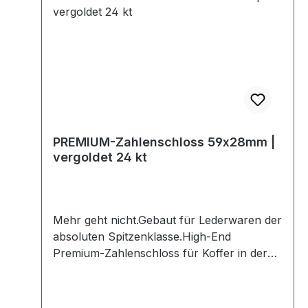
empfohlen.-Lieferumfang:1 Stück Zahlen-
Kofferschloss nickel hochglanzpoliert,
bestehend aus Oberteil und Unterteil.6
Stück Nietstifte vernickelt.1 Stück Anleitung
zum Einstellen der Wunschkombination.
PREMIUM-Zahlenschloss 59x28mm |
vergoldet 24 kt
Mehr geht nicht.Gebaut für Lederwaren der
absoluten Spitzenklasse.High-End
Premium-Zahlenschloss für Koffer in der
Farbe vergoldet 24 kt.Exklusiv aus der
Serie PREMIUM von ERICH VETTER |
ISERLOHN | GERMANY.Material: massives