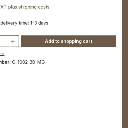
 VAT plus shipping costs
 delivery time: 1-3 days
Quantity: Enter the desired amount or u
Add to shopping cart
ist
mber:
G-1002-30-MG