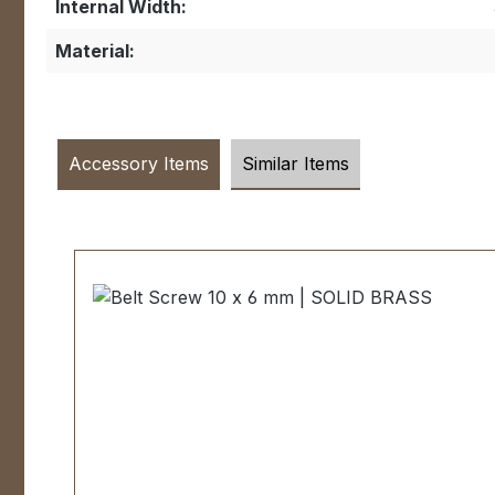
Internal Width:
Material:
Accessory Items
Similar Items
Skip product gallery