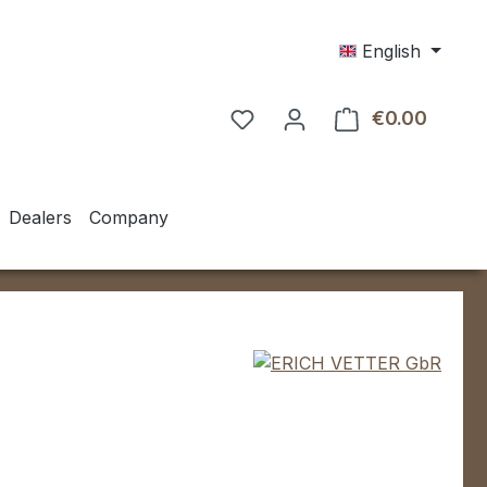
English
€0.00
Shoppin
Dealers
Company
e: