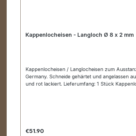
Kappenlocheisen - Langloch Ø 8 x 2 mm
Kappenlocheisen / Langlocheisen zum Ausstanz
Germany. Schneide gehärtet und angelassen auf
und rot lackiert. Lieferumfang: 1 Stück Kappe
Regular price:
€51.90