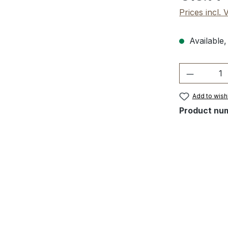
Prices incl.
Available,
Product 
Add to wishl
Product nu