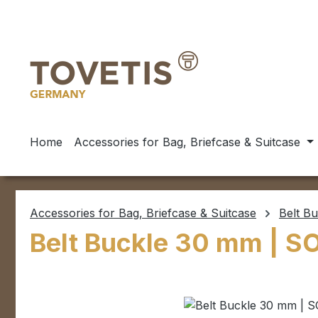
ip to main content
Skip to search
Skip to main navigation
Home
Accessories for Bag, Briefcase & Suitcase
Accessories for Bag, Briefcase & Suitcase
Belt Bu
Belt Buckle 30 mm | S
Skip image gallery