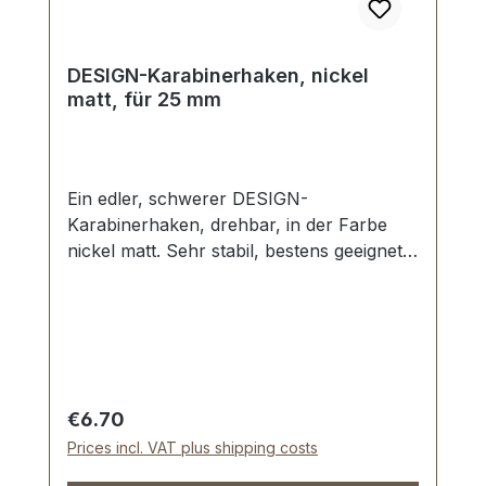
DESIGN-Karabinerhaken, nickel
matt, für 25 mm
Ein edler, schwerer DESIGN-
Karabinerhaken, drehbar, in der Farbe
nickel matt. Sehr stabil, bestens geeignet
für Taschen, Reisetaschen, Weekender.
Durchlassweite: ca. 25 mm, Gesamtlänge
von oben nach unten 60 mm.
Lieferumfang: 1 Stück Karabinerhaken,
drehbar
Regular price:
€6.70
Prices incl. VAT plus shipping costs