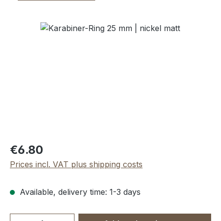
Skip image gallery
Regular price:
€6.80
Prices incl. VAT plus shipping costs
Available, delivery time: 1-3 days