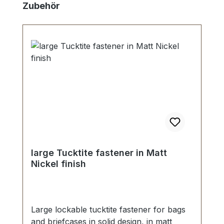
Skip product gallery
Zubehör
large Tucktite fastener in Matt
Nickel finish
Large lockable tucktite fastener for bags
and briefcases in solid design, in matt