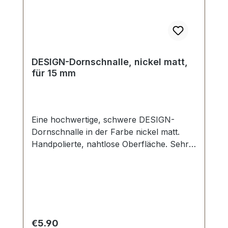
DESIGN-Dornschnalle, nickel matt,
für 15 mm
Eine hochwertige, schwere DESIGN-
Dornschnalle in der Farbe nickel matt.
Handpolierte, nahtlose Oberfläche. Sehr
stabil, bestens geeignet für Taschen,
Handtaschen, Rucksäcke. Durchlassweite:
15 mm. Lieferumfang: 1 Stück
Dornschnalle
Regular price:
€5.90