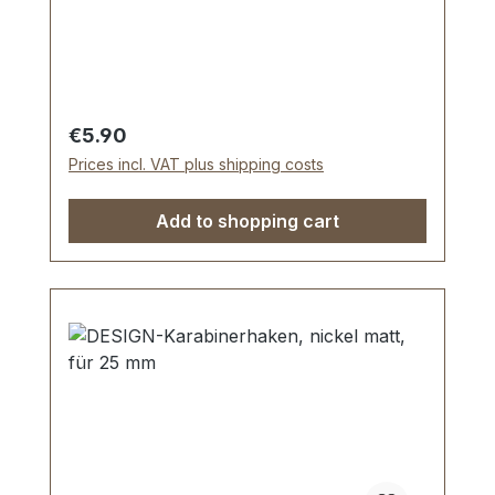
Shopper.Durchlassweite: ca. 25 mm,
Gesamtlänge von oben nach unten 46
mm.Lieferumfang:1 Stück Karabinerhaken
Regular price:
€5.90
Prices incl. VAT plus shipping costs
Add to shopping cart