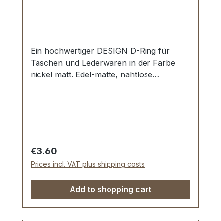
Ein hochwertiger DESIGN D-Ring für
Taschen und Lederwaren in der Farbe
nickel matt. Edel-matte, nahtlose
Oberfläche. Sehr stabil, bestens geeignet
für Taschen, Handtaschen, Rucksäcke.
Durchlassweite: 25 mm, Materialstärke: 4
mm. Lieferumfang: 1 Stück DESIGN D-
Ring
Regular price:
€3.60
Prices incl. VAT plus shipping costs
Add to shopping cart