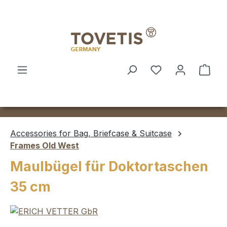
Skip to main content
Shop
Accessories for Bag, Briefcase & Suitcase
Frames Old West
Maulbügel für Doktortaschen
35 cm