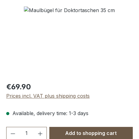
Skip image gallery
Regular price:
€69.90
Prices incl. VAT plus shipping costs
Available, delivery time: 1-3 days
Product Quantity: Enter the desired amou
Add to shopping cart